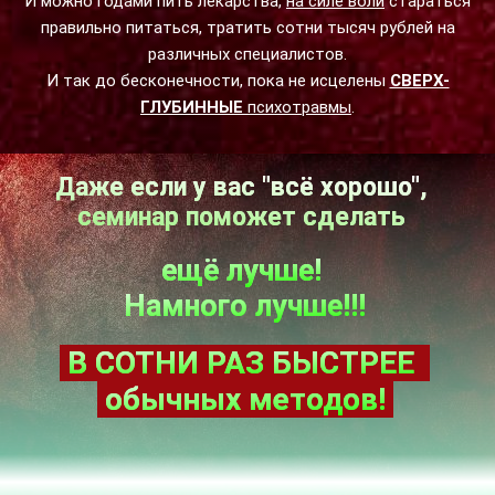
И можно годами пить лекарства,
на силе воли
стараться
правильно питаться, тратить сотни тысяч рублей на
различных специалистов.
И так до бесконечности, пока не исцелены
СВЕРХ-
ГЛУБИННЫЕ
психотравмы
.
Даже если у вас "всё хорошо",
семинар поможет сделать
ещё лучше
!
Намного лучше!!!
В
СОТНИ РАЗ
БЫСТРЕЕ
обычных методов!