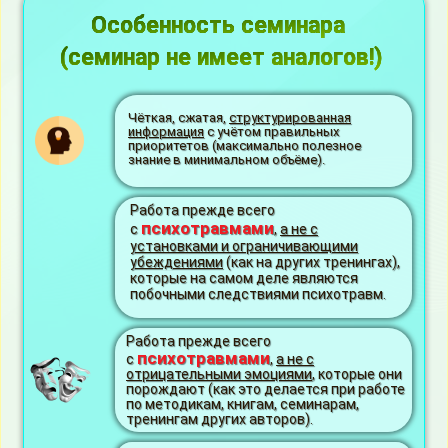
Особенность семинара
(семинар
не имеет аналогов!
)
Чёткая, сжатая,
структурированная
информация
с учётом правильных
приоритетов (максимально полезное
знание в минимальном объёме).
Работа прежде всего
психотравмами
с
,
а не с
установками и ограничивающими
убеждениями
(как на других тренингах),
которые на самом деле являются
побочными следствиями психотравм.
Работа прежде всего
психотравмами
с
,
а не с
отрицательными эмоциями
, которые они
порождают (как это делается при работе
по методикам, книгам, семинарам,
тренингам других авторов).