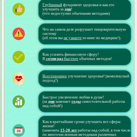
Глубинный
фундамент здоровья и как его
улучшить за
дни
!
(что недоступно обычными методами)
Что на самом деле разрушает пищеварительную
систему
(об этом вы
не узнаете
из книг по медицине!).
Как усилить финансовую сферу!
В
сотни раз
быстрее
обычных методов!
Всестороннее
улучшение здоровья! (комплексный
подход!)
Быстрое увеличение любви в душе!
(за
дни
заменяет
годы
самостоятельной работы
над собой!)
Как в кратчайшие сроки улучшить все сферы
жизни!
(заменить
15-20 лет
работы над собой, в том числе
по многочисленным методикам различных