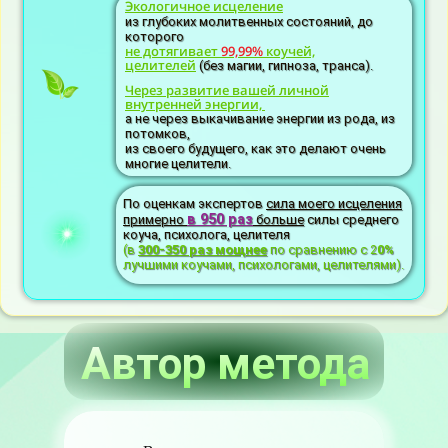
Экологичное исцеление
из глубоких молитвенных состояний, до
которого
не дотягивает
99,99%
коучей,
целителей
(без магии, гипноза, транса).
Через развитие вашей личной
внутренней энергии,
а не через выкачивание энергии из рода, из
потомков,
из своего будущего, как это делают очень
многие целители.
По оценкам экспертов
сила моего исцеления
в 950 раз
примерно
больше
силы среднего
коуча, психолога, целителя
(в
300-35
0
раз мощнее
по сравнению с 2
0%
лучшими коучами, психологами, целителями).
Автор метода