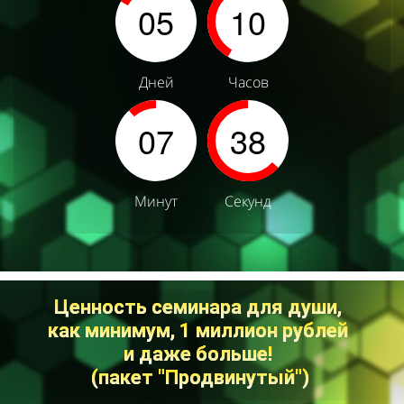
05
10
Дней
Часов
07
34
Минут
Секунды
Ценность семинара для души,
как минимум,
1 миллион
рублей
и даже больше!
(пакет "Продвинутый")