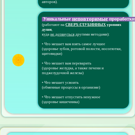
авторов).
неповторимые
Уникальные
проработки
(работают на
СВЕРХ-ГЛУБИННЫХ
уровнях
души
,
куда
не дотянуться
другими методами):
▫️
Что мешает вам взять самое лучшее
(здоровье зубов, ротовой полости, носоглотки,
щитовидки)
▫️ Что мешает вам переварить
(здоровье желудка, а также печени и
поджелудочной железы)
▫️ Что мешает усвоить
(обменные процессы в организме)
▫️ Что мешает отпустить ненужное
(здоровье кишечника)