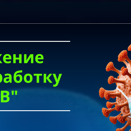
жение
работку
В"