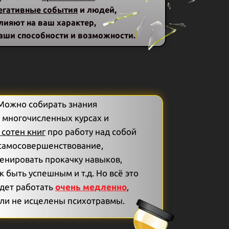
егативные события
и людей,
лияют на ваш характер,
аши способности и возможности.
Можно собирать знания
 многочисленных курсах и
 сотен книг
про работу над собой
самосовершенствование,
енировать прокачку навыков,
к быть успешным и т.д. Но всё это
дет работать
очень медленно
,
ли не исцелены психотравмы.