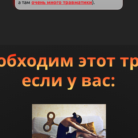
а там
очень много травматики
).
обходим этот т
если у вас: