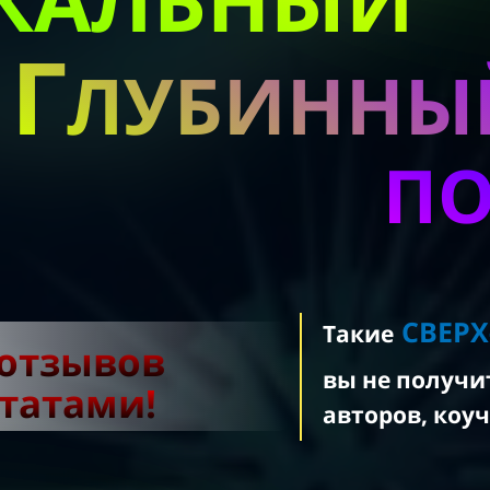
Г
ЛУБИННЫ
П
СВЕР
Такие
отзывов
вы не получи
ьтатами!
авторов, коуч