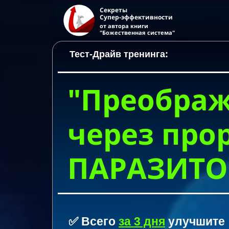
Секреты
Супер-эффективности
от авто
р
а книги
"Божественная система"
Тест-Драйв тренинга:
"Преобра
через про
ПАРАЗИТО
✅ Всего
за 3 дня
улучшите