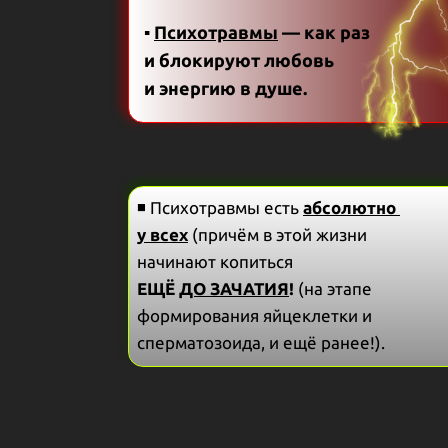
▪
Психотравмы
— как раз
и блокируют любовь
и энергию в душе.
◾ Психотравмы есть
абсолютно
у всех
(причём в этой жизни
начинают копиться
ЕЩЁ
ДО ЗАЧАТИЯ
!
(на этапе
формирования яйцеклетки и
сперматозоида, и ещё ранее!).