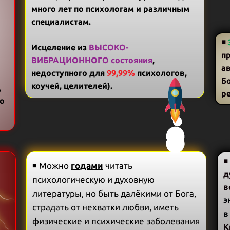
много лет по психологам и различным
специалистам.
◾
Исцеление из
ВЫСОКО-
п
ВИБРАЦИОННОГО состояния
,
а
недоступного для
99,99%
психологов,
Бо
коучей, целителей).
,
р
по
◾
◾ Можно
годами
читать
д
психологическую и духовную
в
литературы, но быть далёкими от Бога,
э
страдать от нехватки любви, иметь
в
физические и психические заболевания
К