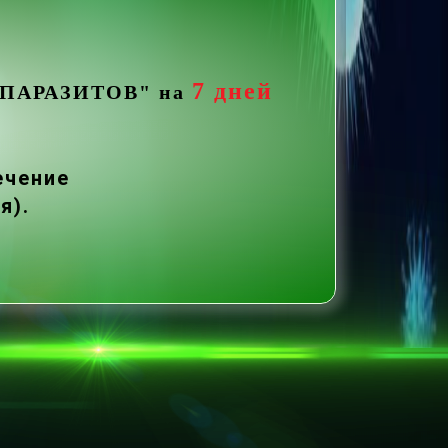
а
7 дней
у ПАРАЗИТОВ
" на
течение
я).