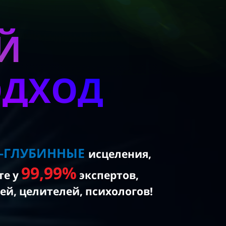
Й
ОДХОД
Х-ГЛУБИННЫЕ
исцеления,
99,99%
те
у
экспертов,
ей, целителей, психологов!