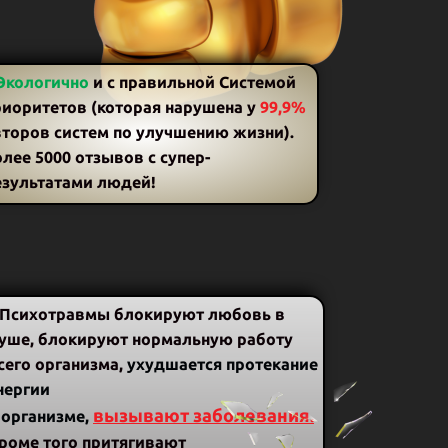
Экологично
и с правильной Системой
риоритетов (которая нарушена у
99,9%
второв систем по улучшению жизни).
лее 5000 отзывов с супер-
езультатами людей!
 Психотравмы блокируют любовь в
уше, блокируют нормальную работу
сего организма,
ухудшается протекание
нергии
вызывают заболевания.
 организме,
роме того
притягивают