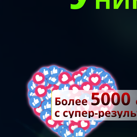
5000
Более
с супер-резул