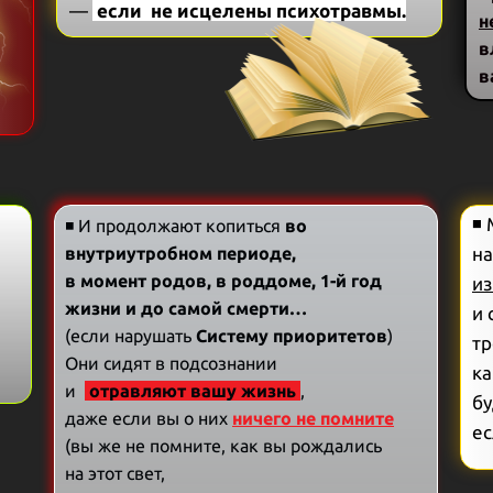
—
если не исцелены психотравмы.
н
в
в
◾ 
◾ И продолжают копиться
во
внутриутробном периоде,
на
в момент родов, в роддоме,
1-й год
из
жизни и до самой смерти…
и 
(если нарушать
Систему приоритетов
)
тр
Они сидят в подсознании
ка
и
отравляют вашу жизнь
,
бу
даже если вы о них
ничего не помните
ес
(вы же не помните, как вы рождались
на этот свет,