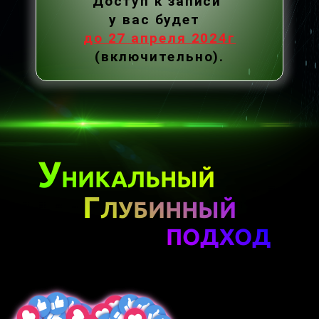
Доступ к записи
у вас будет
д
о 27 апреля 2024г
(включительно).
У
НИКАЛЬНЫЙ
Г
ЛУБИННЫЙ
ПОДХОД