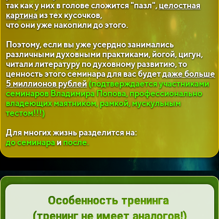
так как у них в голове сложится "пазл",
целостная
картина
из тех кусочков,
что они уже накопили до этого.
Поэтому, если вы уже усердно занимались
различными духовными практиками, йогой, цигун,
читали литературу по духовному развитию, то
ценность этого семинара для вас будет
даже больше
5 миллионов рублей
(подтверждается участниками
семинаров Владимира Попова, профессионально
владеющих маятником, рамкой, мускульным
тестом!!!)
Для многих жизнь разделится на:
до семинара
и
после.
Особенность тренинга
(тренинг
не имеет аналогов!
)