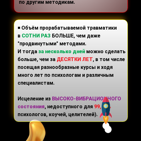
по другим методикам.
◾
Объём прорабатываемой травматики
в
СОТНИ РАЗ
БОЛЬШЕ, чем даже
"продвинутыми" методами.
И тогда
за несколько дней
можно сделать
больше, чем за
ДЕСЯТКИ ЛЕТ
, в том числе
посещая разнообразные курсы и ходя
много лет по психологам и различным
специалистам.
Исцеление из
ВЫСОКО-ВИБРАЦИОННОГО
состояния
, недоступного для
99,99%
психологов, коучей, целителей).