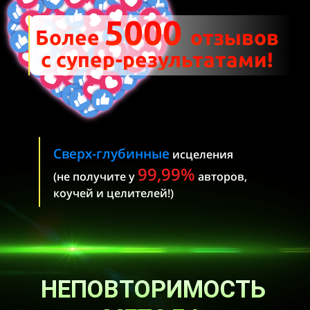
5000
Более
отзывов
с супер-результатами!
Сверх-глубинные
исцеления
99,99%
(не получите у
авторов,
коучей
и целителей!)
НЕПОВТОРИМОСТЬ