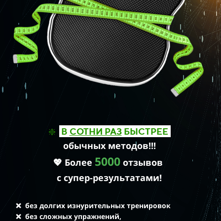
❇️
В
СОТНИ РАЗ
БЫСТРЕЕ
обычных методов!!!
5000
💖 Более
отзывов
с супер-результатами!
❌ без долгих изнурительных тренировок
❌
без сложных упражнений,