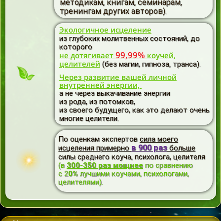
методикам, книгам, семинарам,
тренингам других авторов).
Экологичное исцеление
из глубоких молитвенных состояний, до
которого
99,99%
не дотягивает
коучей,
целителей
(без магии, гипноза, транса).
Через развитие вашей личной
внутренней энергии,
а не через выкачивание энергии
из рода, из потомков,
из своего будущего, как это делают очень
многие целители.
По оценкам экспертов
сила моего
в 900 раз
исцеления примерно
больше
силы среднего коуча, психолога, целителя
(в
300-35
0
раз мощнее
по сравнению
с 2
0%
лучшими коучами, психологами,
целителями).