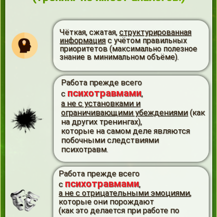
Чёткая, сжатая,
структурированная
информация
с учётом правильных
приоритетов (максимально полезное
знание в минимальном объёме).
Работа прежде всего
психотравмами
с
,
а не с установками и
ограничивающими убеждениями
(как
на других тренингах),
которые на самом деле являются
побочными следствиями
психотравм.
Работа прежде всего
психотравмами
с
,
а не с отрицательными эмоциями
,
которые они порождают
(как это делается при работе по