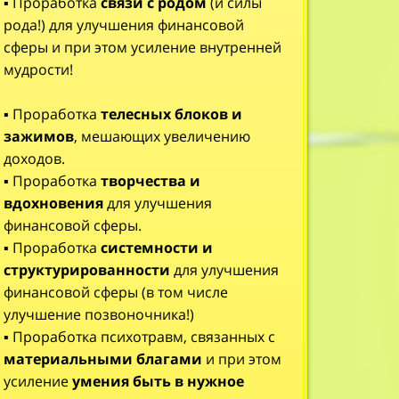
▪️ Проработка
связи с родом
(и силы
рода!) для улучшения финансовой
сферы и при этом усиление внутренней
мудрости!
▪️ Проработка
телесных блоков и
зажимов
, мешающих увеличению
доходов.
▪️ Проработка
творчества и
вдохновения
для улучшения
финансовой сферы.
▪️ Проработка
системности и
структурированности
для улучшения
финансовой сферы (в том числе
улучшение позвоночника!)
▪️ Проработка психотравм, связанных с
материальными благами
и при этом
усиление
умения быть в нужное