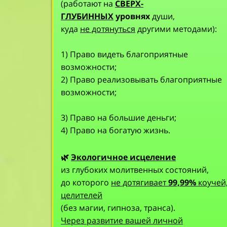
(работают на
СВЕРХ-
ГЛУБИННЫХ
уровнях
души,
куда
не дотянуться
другими методами):
1) Право видеть благоприятные
возможности;
2) Право реализовывать благоприятные
возможности;
3) Право на большие деньги;
4) Право на богатую жизнь.
🌿
Экологичное исцеление
из глубоких молитвенных состояний,
до которого
не дотягивает
99,99%
коучей
целителей
(без магии, гипноза, транса).
Через развитие вашей личной