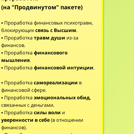
(на "Продвинутом" пакете)
▪️ Проработка финансовых психотравм,
блокирующих
связь с Высшим
.
▪️ Проработка
травм души
из-за
финансов.
▪️ Проработка
финансового
мышления
.
▪️ Проработка
финансовой интуиции
.
▪️ Проработка
самореализации
в
финансовой сфере.
▪️ Проработка
эмоциональных обид
,
связанных с деньгами.
▪️ Проработка
силы воли
и
уверенности в себе
(в отношении
финансов).