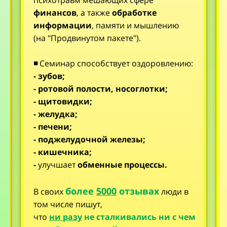
психотравм мешающих сфере
финансов
, а также
обработке
информации
, памяти и мышлению
(на "Продвинутом пакете").
◾
Семинар способствует оздоровлению:
- зубов;
- ротовой полости, носоглотки;
- щитовидки;
- желудка;
- печени;
- поджелудочной железы;
- кишечника;
-
улучшает
обменные процессы.
более
5000
отзывах
В своих
люди в
том числе пишут,
что
ни разу
не сталкивались ни с чем