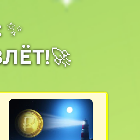
: ✨
ЁТ!🚀